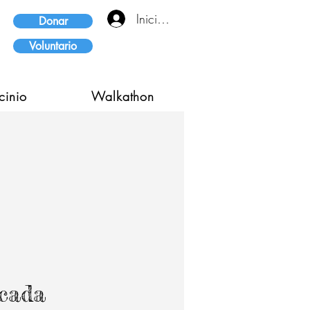
Iniciar sesión
Donar
Voluntario
cinio
Walkathon
icada