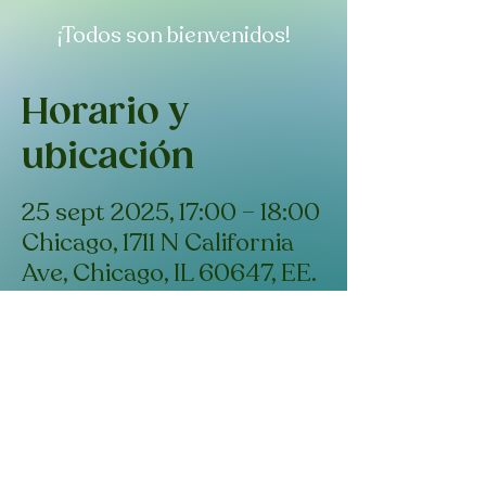
¡Todos son bienvenidos!
Horario y
ubicación
25 sept 2025, 17:00 – 18:00
Chicago, 1711 N California
Ave, Chicago, IL 60647, EE.
UU.
Compartir este
evento