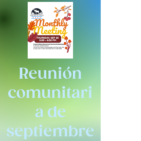
Reunión
comunitari
a de
septiembre