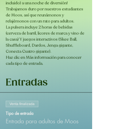
incluido) a una noche de diversión! 
Trabajamos duro por nuestros estudiantes 
de Moos, así que reunámonos y 
relajémonos con un rato para adultos.
La pulsera incluye 2 horas de bebidas 
(cerveza de barril, licores de marca y vino de 
la casa) Y juegos interactivos (Skee Ball, 
Shuffleboard, Dardos, Jenga gigante, 
Conecta Cuatro gigante).
Haz clic en Más información para conocer 
cada tipo de entrada.
Entradas
Venta finalizada
Tipo de entrada
Entrada para adultos de Moos