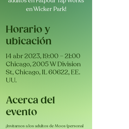
adultos en Fatpour Tap Works
en Wicker Park!
Horario y
ubicación
14 abr 2023, 19:00 – 21:00
Chicago, 2005 W Division
St, Chicago, IL 60622, EE.
UU.
Acerca del
evento
¡Invitamos a los adultos de Moos (personal 