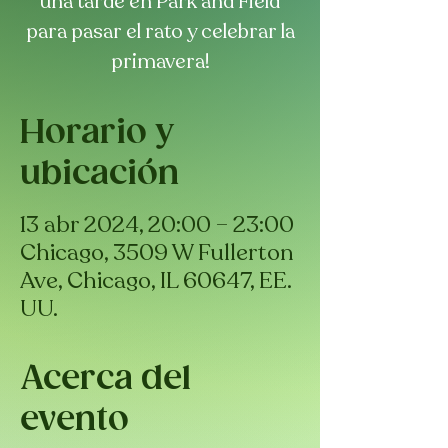
una tarde en Park and Field
para pasar el rato y celebrar la
primavera!
Horario y
ubicación
13 abr 2024, 20:00 – 23:00
Chicago, 3509 W Fullerton
Ave, Chicago, IL 60647, EE.
UU.
Acerca del
evento