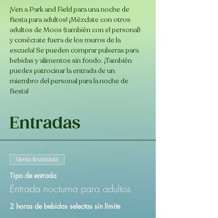
¡Ven a Park and Field para una noche de 
fiesta para adultos! ¡Mézclate con otros 
adultos de Moos (también con el personal) 
y conéctate fuera de los muros de la 
escuela! Se pueden comprar pulseras para 
bebidas y alimentos sin fondo. ¡También 
puedes patrocinar la entrada de un 
miembro del personal para la noche de 
fiesta!
Entradas
Venta finalizada
Tipo de entrada
Entrada nocturna para adultos
2 horas de bebidas selectas sin límite